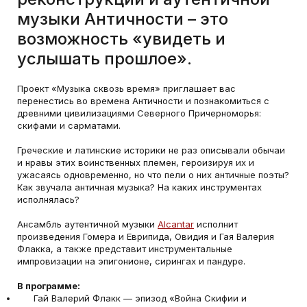
музыки Античности – это
возможность «увидеть и
услышать прошлое».
Проект «Музыка сквозь время» приглашает вас
перенестись во времена Античности и познакомиться с
древними цивилизациями Северного Причерноморья:
скифами и сарматами.
Греческие и латинские историки не раз описывали обычаи
и нравы этих воинственных племен, героизируя их и
ужасаясь одновременно, но что пели о них античные поэты?
Как звучала античная музыка? На каких инструментах
исполнялась?
Ансамбль аутентичной музыки
Alcantar
исполнит
произведения Гомера и Еврипида, Овидия и Гая Валерия
Флакка, а также представит инструментальные
импровизации на эпигонионе, сирингах и пандуре.
В программе:
Гай Валерий Флакк — эпизод «Война Скифии и