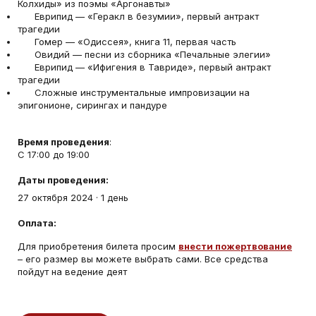
Колхиды» из поэмы «Аргонавты»
Еврипид — «Геракл в безумии», первый антракт
трагедии
Гомер — «Одиссея», книга 11, первая часть
Овидий — песни из сборника «Печальные элегии»
Еврипид — «Ифигения в Тавриде», первый антракт
трагедии
Сложные инструментальные импровизации на
эпигонионе, сирингах и пандуре
Время проведения
:
С 17:00 до 19:00
Даты проведения:
27 октября 2024
·
1 день
Оплата:
Для приобретения билета просим
внести пожертвование
– его размер вы можете выбрать сами. Все средства
пойдут на ведение деят