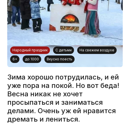
Народный праздник
С детьми
На свежем воздухе
6+
до 1000
Вкусно поесть
Зима хорошо потрудилась, и ей
уже пора на покой. Но вот беда!
Весна никак не хочет
просыпаться и заниматься
делами. Очень уж ей нравится
дремать и лениться.