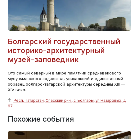
Болгарский государственный
историко-архитектурный
музей-заповедник
Это самый северный в мире памятник средневекового
мусульманского зодчества, уникальный и единственный
образец болгаро-татарской архитектуры середины XIII —
XIV века.
Респ. Татарстан, Спасский р-н., с. Болгары, ул Назаровых, д
67
Похожие события