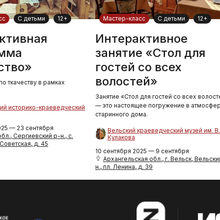
сс
С детьми
12+
Мастер-класс
С детьми
12+
ктивная
Интерактивное
мма
занятие «Стол для
ство»
гостей со всех
волостей»
по ткачеству в рамках
Занятие «Стол для гостей со всех волост
— это настоящее погружение в атмосфе
ий историко-краеведческий
старинного дома.
025 — 23 сентября
Вельский краеведческий музей им. В.
л., Сергиевский р-н., с.
Кулакова
 Советская, д. 45
10 сентября 2025 — 9 сентября
Архангельская обл., г. Вельск, Вельски
н., пл. Ленина, д. 39