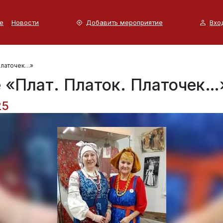
е
Новости
Добавить мероприятие
Вхо
 Платочек…»
 «Плат. Платок. Платочек…
25