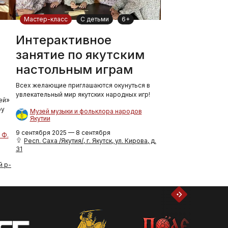
Мастер-класс
С детьми
6+
Интерактивное
занятие по якутским
настольным играм
Всех желающие приглашаются окунуться в
увлекательный мир якутских народных игр!
ей»
ру
Музей музыки и фольклора народов
Якутии
9 сентября 2025 — 8 сентября
 Ф.
Респ. Саха /Якутия/, г. Якутск, ул. Кирова, д.
31
й р-