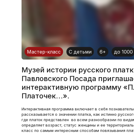
Мастер-класс
С детьми
6+
до 1000
Музей истории русского платк
Павловского Посада приглаша
интерактивную программу «Пл
Платочек…».
Интерактивная программа включает в себя познаватель
рассказывается о значении платка, как истинно русског
где платок представлен во всем разнообразии по вида
определяет возраст, статус женщины и ее территориал
класс по самым интересным способам повязывания плат