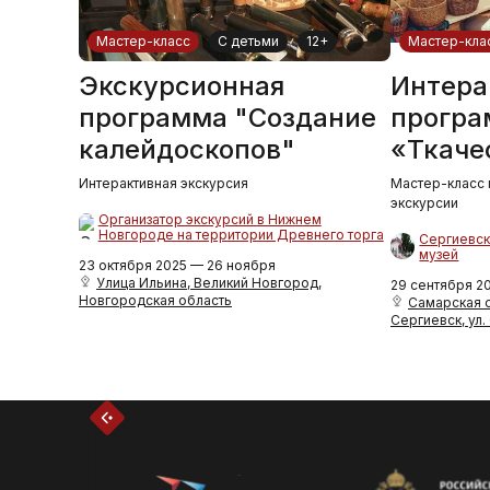
Мастер-класс
С детьми
12+
Мастер-кла
Экскурсионная
Интера
программа "Создание
програ
калейдоскопов"
«Ткаче
Интерактивная экскурсия
Мастер-класс 
экскурсии
Организатор экскурсий в Нижнем
Новгороде на территории Древнего торга
Сергиевск
музей
23 октября 2025 — 26 ноября
Улица Ильина, Великий Новгород,
29 сентября 2
Новгородская область
Самарская об
Сергиевск, ул.