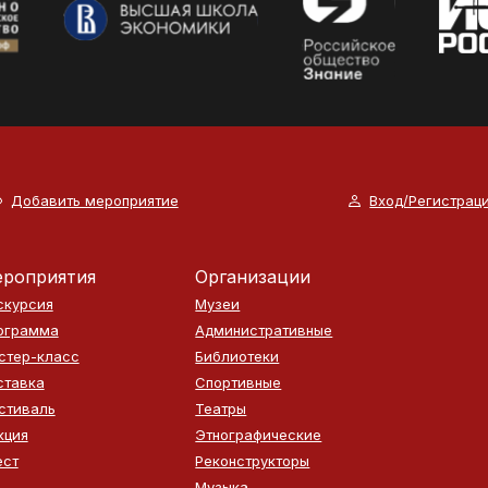
Добавить мероприятие
Вход/Регистрац
роприятия
Организации
скурсия
Музеи
ограмма
Административные
стер-класс
Библиотеки
ставка
Спортивные
стиваль
Театры
кция
Этнографические
ест
Реконструкторы
Музыка