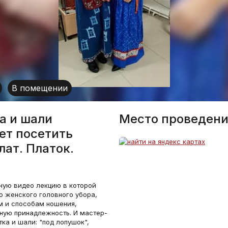
В помещении
а и шали
Место проведени
ет посетить
ат. Платок.
ную видео лекцию в которой
о женского головного убора,
м и способам ношения,
ьную принадлежность. И мастер-
ка и шали: "под лопушок",