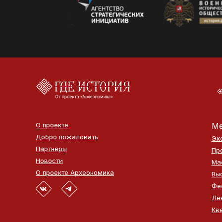
О проекте
Ме
Добро пожаловать
Эк
Партнёры
Пр
Новости
Ма
О проекте Археономика
Вы
Фе
Ле
Кв