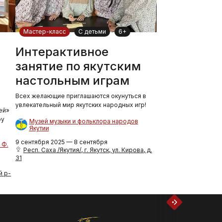
Мастер-класс
С детьми
6+
Интерактивное
занятие по якутским
настольным играм
Всех желающие приглашаются окунуться в
увлекательный мир якутских народных игр!
ей»
ру
Музей музыки и фольклора народов
Якутии
9 сентября 2025 — 8 сентября
 Ф.
Респ. Саха /Якутия/, г. Якутск, ул. Кирова, д.
31
й р-