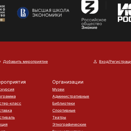
Добавить мероприятие
Вход/Регистрац
роприятия
Организации
скурсия
Музеи
ограмма
Административные
стер-класс
Библиотеки
ставка
Спортивные
стиваль
Театры
кция
Этнографические