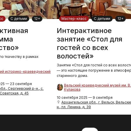
сс
С детьми
12+
Мастер-класс
С детьми
12+
ктивная
Интерактивное
мма
занятие «Стол для
ство»
гостей со всех
волостей»
по ткачеству в рамках
Занятие «Стол для гостей со всех волост
— это настоящее погружение в атмосфе
ий историко-краеведческий
старинного дома.
025 — 23 сентября
Вельский краеведческий музей им. В.
л., Сергиевский р-н., с.
Кулакова
 Советская, д. 45
10 сентября 2025 — 9 сентября
Архангельская обл., г. Вельск, Вельски
н., пл. Ленина, д. 39