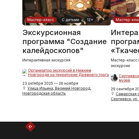
Мастер-класс
С детьми
12+
Мастер-кла
Экскурсионная
Интера
программа "Создание
програ
калейдоскопов"
«Ткаче
Интерактивная экскурсия
Мастер-класс 
экскурсии
Организатор экскурсий в Нижнем
Новгороде на территории Древнего торга
Сергиевск
музей
23 октября 2025 — 26 ноября
Улица Ильина, Великий Новгород,
29 сентября 2
Новгородская область
Самарская об
Сергиевск, ул.