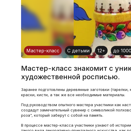
Мастер-класс
С детьми
12+
до 100
Мастер-класс знакомит с уни
художественной росписью.
Заранее подготовлены деревянные заготовки (тарелки, к
краски, кисти, а так же все необходимые материалы.
Под руководством опытного мастера участники как нас
создадут замечательный сувенир с символикой полхов
роза", который заберут с собой на память.
В процессе мастер-класса участники узнают об истории
такого вида декоративно-прикладного искусства, как р