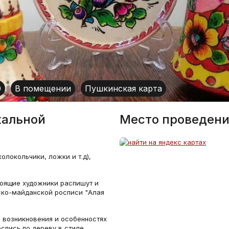
0
В помещении
Пушкинская карта
кальной
Место проведени
олокольчики, ложки и т.д),
тоящие художники распишут и
ско-майданской росписи "Алая
 возникновения и особенностях
оспись по дереву в стиле