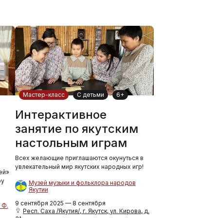
Мастер-класс
С детьми
6+
Интерактивное
занятие по якутским
настольным играм
Всех желающие приглашаются окунуться в
увлекательный мир якутских народных игр!
ей»
ру
Музей музыки и фольклора народов
Якутии
9 сентября 2025 — 8 сентября
 Ф.
Респ. Саха /Якутия/, г. Якутск, ул. Кирова, д.