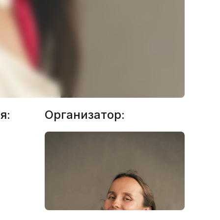
я:
Организатор: