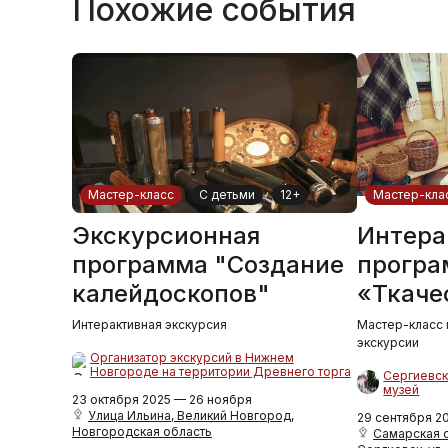
Похожие события
Мастер-класс
С детьми
12+
Мастер-кла
Экскурсионная
Интера
программа "Создание
програ
калейдоскопов"
«Ткаче
Интерактивная экскурсия
Мастер-класс 
экскурсии
Организатор экскурсий в Нижнем
Новгороде на территории Древнего торга
Сергиевск
музей
23 октября 2025 — 26 ноября
Улица Ильина, Великий Новгород,
29 сентября 2
Новгородская область
Самарская об