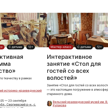
сс
С детьми
12+
Мастер-класс
С детьми
12+
ктивная
Интерактивное
мма
занятие «Стол для
ство»
гостей со всех
волостей»
по ткачеству в рамках
Занятие «Стол для гостей со всех волост
— это настоящее погружение в атмосфе
ий историко-краеведческий
старинного дома.
025 — 23 сентября
Вельский краеведческий музей им. В.
л., Сергиевский р-н., с.
Кулакова