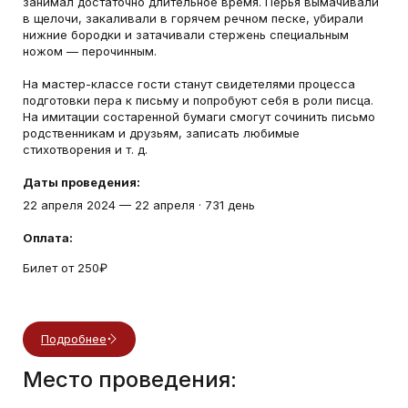
занимал достаточно длительное время. Перья вымачивали
в щелочи, закаливали в горячем речном песке, убирали
нижние бородки и затачивали стержень специальным
ножом — перочинным.
На мастер-классе гости станут свидетелями процесса
подготовки пера к письму и попробуют себя в роли писца.
На имитации состаренной бумаги смогут сочинить письмо
родственникам и друзьям, записать любимые
стихотворения и т. д.
Даты проведения:
22 апреля 2024
—
22 апреля
·
731 день
Оплата:
Билет от 250₽
Подробнее
Место проведения: