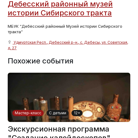
Дебесский районный музей
истории Сибирского тракта
МБУК “Дебёсский районный Музей истории Сибирского
тракта”
Удмуртская Респ., Дебесский р-н., с. Дебесы, ул. Советская,
д. 27
Похожие события
Мастер-класс
С детьми
12+
Экскурсионная программа
"Создание калейдоскопов"