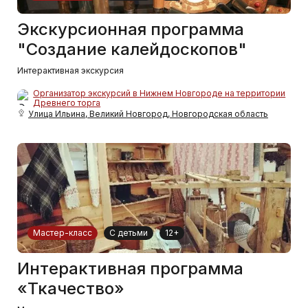
Экскурсионная программа
"Создание калейдоскопов"
Интерактивная экскурсия
Организатор экскурсий в Нижнем Новгороде на территории
Древнего торга
Улица Ильина, Великий Новгород, Новгородская область
Мастер-класс
С детьми
12+
Интерактивная программа
«Ткачество»