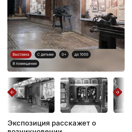
Выставка
С детьми
0+
до 1000
В помещении
Экспозиция расскажет о
возникновении