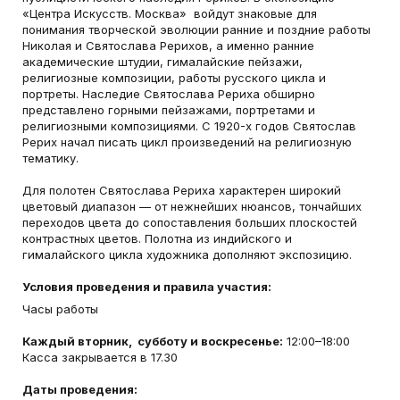
«Центра Искусств. Москва» войдут знаковые для
понимания творческой эволюции ранние и поздние работы
Николая и Святослава Рерихов, а именно ранние
академические штудии, гималайские пейзажи,
религиозные композиции, работы русского цикла и
портреты. Наследие Святослава Рериха обширно
представлено горными пейзажами, портретами и
религиозными композициями. С 1920-х годов Святослав
Рерих начал писать цикл произведений на религиозную
тематику.
Для полотен Святослава Рериха характерен широкий
цветовый диапазон — от нежнейших нюансов, тончайших
переходов цвета до сопоставления больших плоскостей
контрастных цветов. Полотна из индийского и
гималайского цикла художника дополняют экспозицию.
Условия проведения и правила участия:
Часы работы
Каждый вторник, субботу и воскресенье:
12:00–18:00
Касса закрывается в 17.30
Даты проведения: