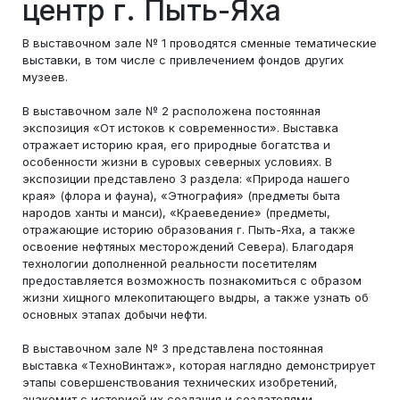
центр г. Пыть-Яха
В выставочном зале № 1 проводятся сменные тематические
выставки, в том числе с привлечением фондов других
музеев.
В выставочном зале № 2 расположена постоянная
экспозиция «От истоков к современности». Выставка
отражает историю края, его природные богатства и
особенности жизни в суровых северных условиях. В
экспозиции представлено 3 раздела: «Природа нашего
края» (флора и фауна), «Этнография» (предметы быта
народов ханты и манси), «Краеведение» (предметы,
отражающие историю образования г. Пыть-Яха, а также
освоение нефтяных месторождений Севера). Благодаря
технологии дополненной реальности посетителям
предоставляется возможность познакомиться с образом
жизни хищного млекопитающего выдры, а также узнать об
основных этапах добычи нефти.
В выставочном зале № 3 представлена постоянная
выставка «ТехноВинтаж», которая наглядно демонстрирует
этапы совершенствования технических изобретений,
знакомит с историей их создания и создателями.