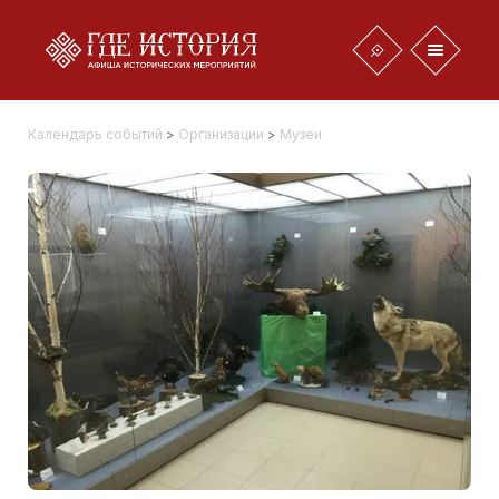
Календарь событий
>
Организации
>
Музеи