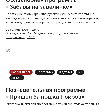
«Забавы на завалинке»
Ребята узнают об убранстве русской избы, о быте крестьян, о
традициях русского народа, вспомнят что такое «фольклор», как
жили, пели, одевались, играли в старину, какие сказки слушали.
28 августа 2025 · 1 день
Калужская обл., Людиновский р-н., д. Манино, ул.
Центральная, д. 66/1
Завершилось
Программа
С детьми
12+
до 1000
Познавательная программа
«Пришел батюшка Покров»
Ежегодно 14 октября православные христиане отмечают один из