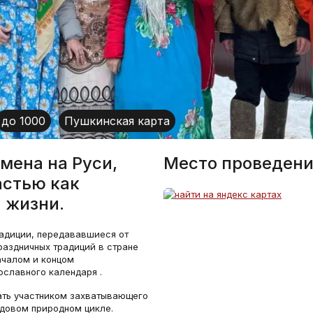
до 1000
Пушкинская карта
мена на Руси,
Место проведени
астью как
 жизни.
радиции, передававшиеся от
раздничных традиций в стране
ачалом и концом
ославного календаря .
ать участником захватывающего
одовом природном цикле.