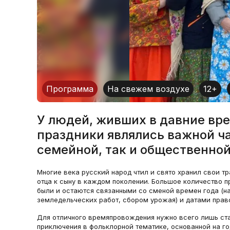
Программа
На свежем воздухе
12+
У людей, живших в давние вре
праздники являлись важной ч
семейной, так и общественной
Многие века русский народ чтил и свято хранил свои т
отца к сыну в каждом поколении. Большое количество п
были и остаются связанными со сменой времен года (н
земледельческих работ, сбором урожая) и датами прав
Для отличного времяпровождения нужно всего лишь ст
приключения в фольклорной тематике, основанной на г