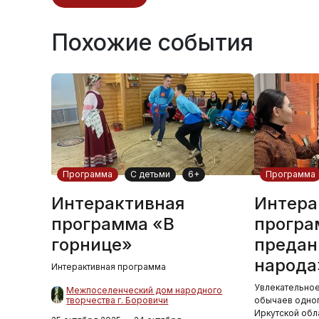
Похожие события
Программа
С детьми
6+
Программа
Интерактивная
Интера
программа «В
програ
горнице»
предан
народа
Интерактивная программа
Увлекательное
Межпоселенческий дом народного
творчества г. Боровичи
обычаев одног
Иркутской обл