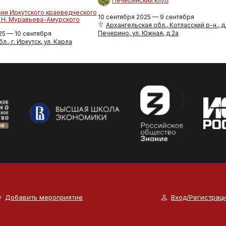
Печеринский клуб
рии Иркутского краеведческого
10 сентября 2025 — 9 сентября
. Н. Муравьева-Амурского
Архангельская обл., Котласский р-н., д
Печерино, ул. Южная, д 2а
25 — 10 сентября
л., г. Иркутск, ул. Карла
Добавить мероприятие
Вход/Регистрац