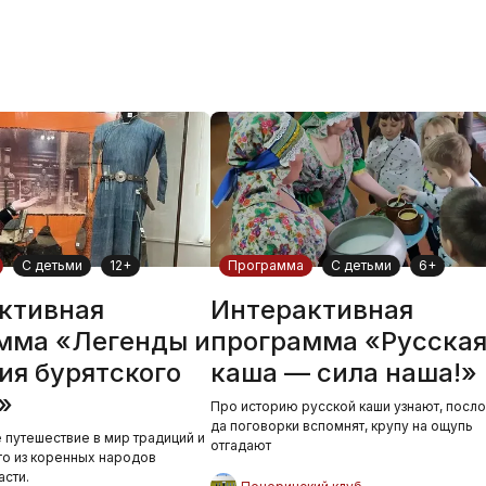
С детьми
12+
Программа
С детьми
6+
ктивная
Интерактивная
мма «Легенды и
программа «Русска
ия бурятского
каша — сила наша!»
»
Про историю русской каши узнают, посл
да поговорки вспомнят, крупу на ощупь
 путешествие в мир традиций и
отгадают
о из коренных народов
асти.