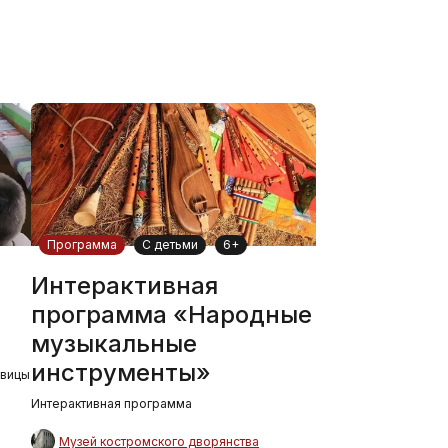
Программа
С детьми
6+
Интерактивная
я
программа «Народные
музыкальные
инструменты»
овицы
Интерактивная программа
Музей костромского дворянства