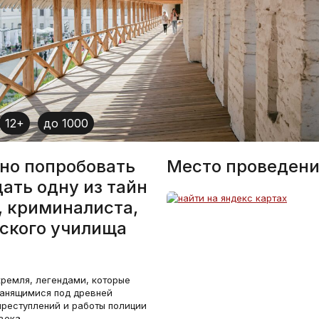
12+
до 1000
жно попробовать
Место проведени
дать одну из тайн
, криминалиста,
ского училища
кремля, легендами, которые
ранящимися под древней
преступлений и работы полиции
века.