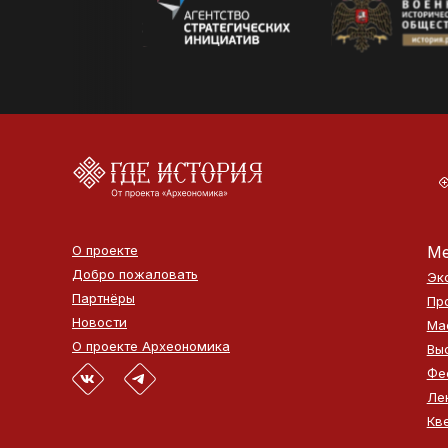
О проекте
Ме
Добро пожаловать
Эк
Партнёры
Пр
Новости
Ма
О проекте Археономика
Вы
Фе
Ле
Кв