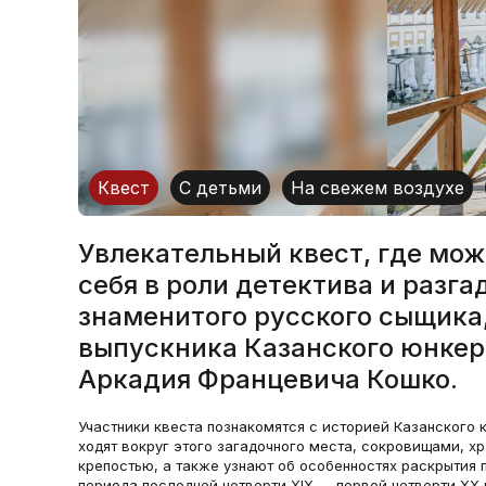
Квест
С детьми
На свежем воздухе
Увлекательный квест, где мо
себя в роли детектива и разга
знаменитого русского сыщика
выпускника Казанского юнкер
Аркадия Францевича Кошко.
Участники квеста познакомятся с историей Казанского 
ходят вокруг этого загадочного места, сокровищами, х
крепостью, а также узнают об особенностях раскрытия 
периода последней четверти XIX — первой четверти XX 