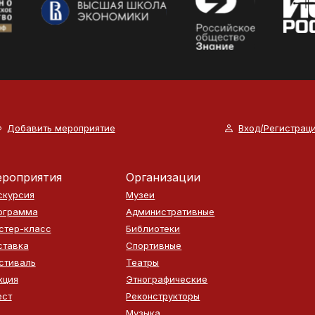
Добавить мероприятие
Вход/Регистрац
роприятия
Организации
скурсия
Музеи
ограмма
Административные
стер-класс
Библиотеки
ставка
Спортивные
стиваль
Театры
кция
Этнографические
ест
Реконструкторы
Музыка