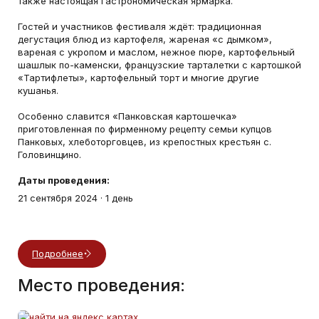
также настоящая гастрономическая ярмарка.
Гостей и участников фестиваля ждёт: традиционная
дегустация блюд из картофеля, жареная «с дымком»,
вареная с укропом и маслом, нежное пюре, картофельный
шашлык по-каменски, французские тарталетки с картошкой
«Тартифлеты», картофельный торт и многие другие
кушанья.
Особенно славится «Панковская картошечка»
приготовленная по фирменному рецепту семьи купцов
Панковых, хлеботорговцев, из крепостных крестьян с.
Головинщино.
Даты проведения:
21 сентября 2024
·
1 день
Подробнее
Место проведения: