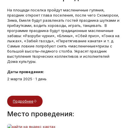
На площади поселка пройдут масленичные гуляния,
праздник откроет глава поселения, после чего Скоморохи,
Зима, Емеля будут развлекать гостей праздника шутками и
прибаутками, водить хороводы, играть, танцевать. В
программе праздника будут традиционные масленичные
забавы: «Разруби чурки», «Блины», «Сбей приз», «Гонка на
лыжах», «Забей гвоздь», «Перетягивание каната» и т. д.
Самые ловкие попробуют снять «масленичные»призы с
большой высоты–ледяного столба. Украсят праздник
выступления творческих коллективов и исполнителей
Дома культуры.
Даты проведения:
2 марта 2025
·
1 день
Подробнее
Место проведения: