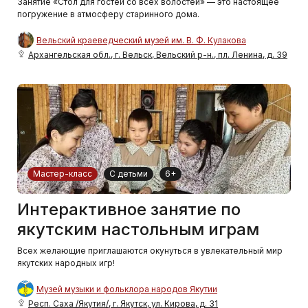
Занятие «Стол для гостей со всех волостей» — это настоящее
погружение в атмосферу старинного дома.
Вельский краеведческий музей им. В. Ф. Кулакова
Архангельская обл., г. Вельск, Вельский р-н., пл. Ленина, д. 39
Мастер-класс
С детьми
6+
Интерактивное занятие по
якутским настольным играм
Всех желающие приглашаются окунуться в увлекательный мир
якутских народных игр!
Музей музыки и фольклора народов Якутии
Респ. Саха /Якутия/, г. Якутск, ул. Кирова, д. 31