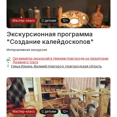
Мастер-класс
С детьми
12+
Экскурсионная программа
"Создание калейдоскопов"
Интерактивная экскурсия
Организатор экскурсий в Нижнем Новгороде на территории
Древнего торга
Улица Ильина, Великий Новгород, Новгородская область
Мастер-класс
С детьми
12+