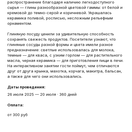
распространение благодаря наличию легкодоступного
сырья — глины разнообразной цветовой гаммы: от белой и
кремовой до темно-серой и коричневой. Украшалась
керамика поливой, росписью, несложным рельефным
орнаментом.
Глиняную посуду ценили за удивительную способность
сохранять свежесть продуктов. Посетители узнают, что
глиняные сосуды разной формы и цвета имели разное
предназначение: светлые использовалась для молока,
темные — для кваса, с узким горлом — для растительного
масла, черная керамика — для приготовления пищи в печи.
На интерактивном занятии гости поймут, чем отличаются
друг от друга крынка, махотка, корчага, макитра, бальсан,
а также для чего они использовались.
Даты проведения:
26 июля 2025
—
20 июля
·
360 дней
Оплата:
от 300 руб