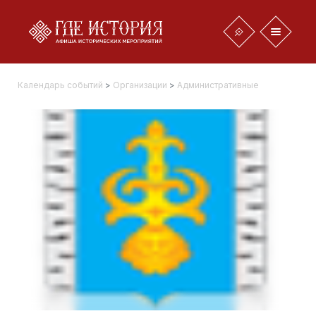
Календарь событий
>
Организации
>
Административные