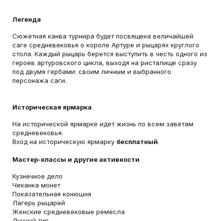
Легенда
Сюжетная канва турнира будет посвящена величайшей
саге средневековья о короле Артуре и рыцарях круглого
стола. Каждый рыцарь берется выступить в честь одного из
героев артуровского цикла, выходя на ристалище сразу
под двумя гербами: своим личным и выбранного
персонажа саги.
Историческая ярмарка
На исторической ярмарке идет жизнь по всем заветам
средневековья.
Вход на историческую ярмарку
бесплатный
.
Мастер-классы и другие активности
Кузнечное дело
Чеканка монет
Показательная конюшня
Лагерь рыцарей
Женские средневековые ремесла
Лучный тир