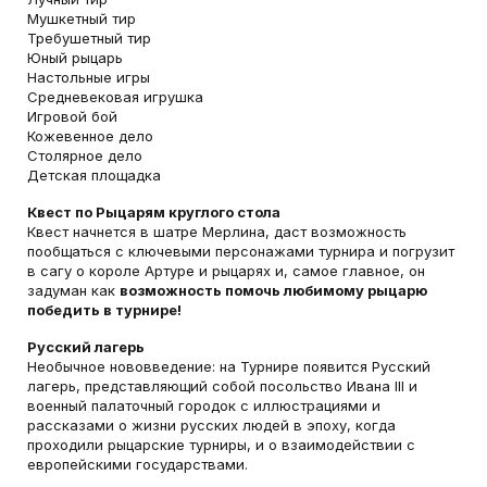
Мушкетный тир
Требушетный тир
Юный рыцарь
Настольные игры
Средневековая игрушка
Игровой бой
Кожевенное дело
Столярное дело
Детская площадка
Квест по Рыцарям круглого стола
Квест начнется в шатре Мерлина, даст возможность
пообщаться с ключевыми персонажами турнира и погрузит
в сагу о короле Артуре и рыцарях и, самое главное, он
задуман как
возможность помочь любимому рыцарю
победить в турнире!
Русский лагерь
Необычное нововведение: на Турнире появится Русский
лагерь, представляющий собой посольство Ивана III и
военный палаточный городок с иллюстрациями и
рассказами о жизни русских людей в эпоху, когда
проходили рыцарские турниры, и о взаимодействии с
европейскими государствами.