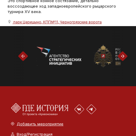
Это спортивное конное состязание, детально
воссоздающее ход западноевропейского рыцарского
турнира XV века.
парк Царицыно, КПП№11, Черногрязские ворота
Добавить мероприятие
Вход/Регистрация