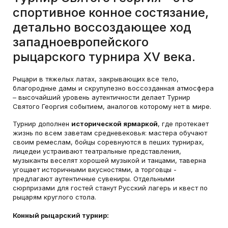
спортивное конное состязание,
детально воссоздающее ход
западноевропейского
рыцарского турнира XV века.
Рыцари в тяжелых латах, закрывающих все тело,
благородные дамы и скрупулезно воссозданная атмосфера
– высочайший уровень аутентичности делает Турнир
Святого Георгия событием, аналогов которому нет в мире.
Турнир дополнен
исторической ярмаркой
, где протекает
жизнь по всем заветам средневековья: мастера обучают
своим ремеслам, бойцы соревнуются в пеших турнирах,
лицедеи устраивают театральные представления,
музыканты веселят хорошей музыкой и танцами, таверна
угощает историчными вкусностями, а торговцы -
предлагают аутентичные сувениры. Отдельными
сюрпризами для гостей станут Русский лагерь и квест по
рыцарям круглого стола.
Конный рыцарский турнир: