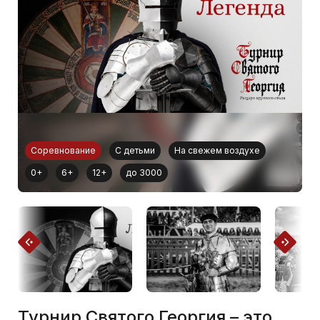
Соревнование
С детьми
На свежем воздухе
0+
6+
12+
до 3000
Турнир Святого Георгия – это