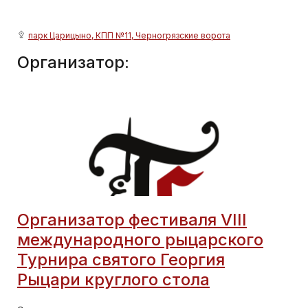
парк Царицыно, КПП №11, Черногрязские ворота
Организатор:
Организатор фестиваля VIII
международного рыцарского
Турнира святого Георгия
Рыцари круглого стола