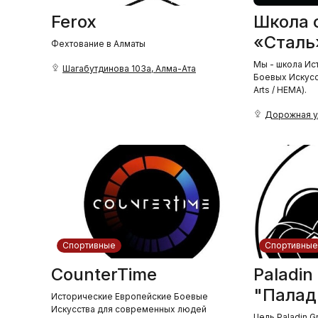
Ferox
Школа 
«Сталь
Фехтование в Алматы
Мы - школа Ис
Шагабутдинова 103а, Алма-Ата
Боевых Искусст
Arts / HEMA).
Дорожная ул
Спортивные
Спортивные
CounterTime
Paladin
"Палад
Исторические Европейские Боевые
Искусства для современных людей
Цель Paladin G