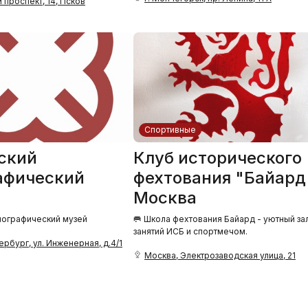
 проспект, 14, Псков
Спортивные
ский
Клуб исторического
афический
фехтования "Байард
Москва
нографический музей
🥅 Школа фехтования Байард - уютный за
занятий ИСБ и спортмечом.
ербург, ул. Инженерная, д.4/1
Москва, Электрозаводская улица, 21