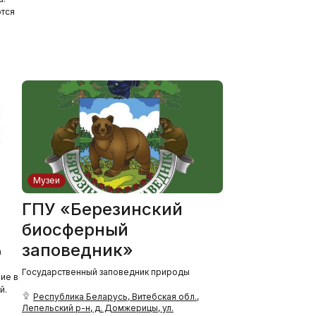
тся
Музеи
ГПУ «Березинский
биосферный
заповедник»
а
и
Государственный заповедник природы
ие в
й.
Республика Беларусь, Витебская обл.,
Лепельский р-н, д. Домжерицы, ул.