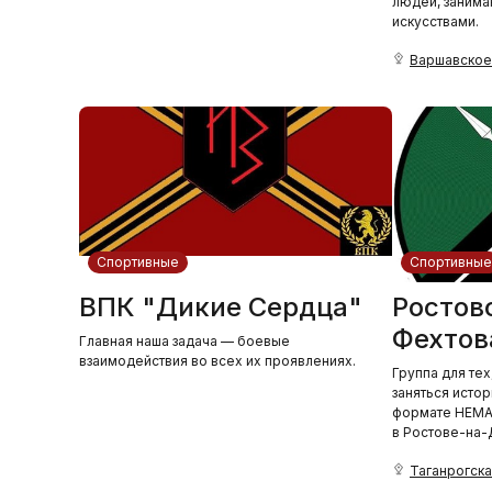
людей, заним
искусствами.
Варшавское 
Спортивные
Спортивные
ВПК "Дикие Сердца"
Ростов
Фехтов
Главная наша задача — боевые
взаимодействия во всех их проявлениях.
Группа для тех
заняться исто
формате HEMA (H
в Ростове-на-
Таганрогска