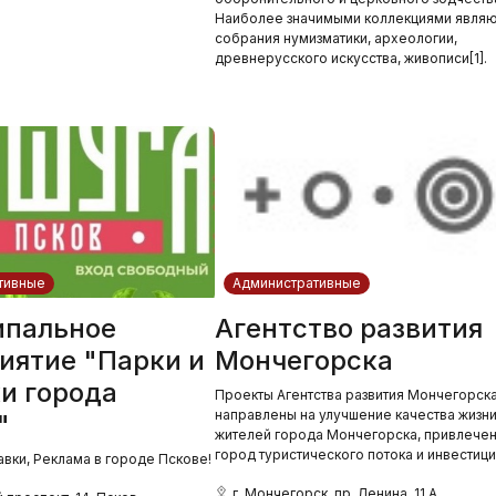
Наиболее значимыми коллекциями являю
собрания нумизматики, археологии,
древнерусского искусства, живописи[1].
тивные
Административные
пальное
Агентство развития
иятие "Парки и
Мончегорска
и города
Проекты Агентства развития Мончегорск
направлены на улучшение качества жизн
"
жителей города Мончегорска, привлечен
город туристического потока и инвестици
авки, Реклама в городе Пскове!
г. Мончегорск, пр. Ленина, 11 А