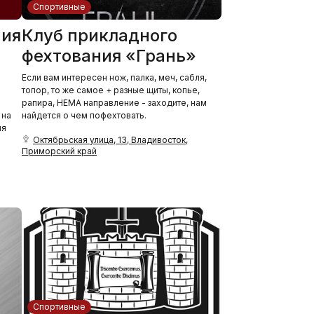
Спортивные
ния
Клуб прикладного
фехтования «Грань»
Если вам интересен нож, палка, меч, сабля,
топор, то же самое + разные щиты, копье,
рапира, HEMA направление - заходите, нам
 на
найдется о чем пофехтовать.
ия
Октябрьская улица, 13, Владивосток,
Приморский край
Спортивные