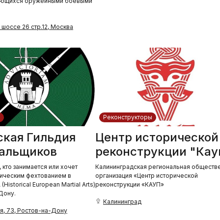
ающихся оружейными боевыми
шоссе 26 стр.12, Москва
Реконструкторы
ская Гильдия
Центр исторической
альщиков
реконструкции "Кау
, кто занимается или хочет
Калининградская региональная обществ
рическим фехтованием в
организация «Центр исторической
istorical European Martial Arts)
реконструкции «КАУП»
Дону.
Калининград
я, 73, Ростов-на-Дону