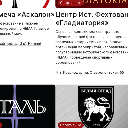
Спортивные
меча «Аскалон»
Центр Ист. Фехтова
«Гладиатория»
 фехтование в Нижнем
енировки по HEMA. Главное
Основная деятельность центра - это
линный меч.
обучение людей фехтованию на оружии
различных исторических эпох. А также
ий проезд, 3 к1, Нижний
организация мероприятий, направленных
популяризацию исторического фехтован
(HEMA), проведение спортивных
соревнований.
г. Краснодар, ул. Ставропольская, 55
Спортивные