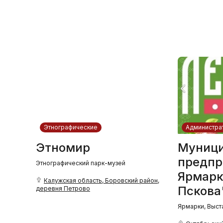
Этнографические
Администра
Этномир
Муници
предпр
Этнографический парк-музей
Ярмарк
Калужская область, Боровский район,
Пскова
деревня Петрово
Ярмарки, Выст