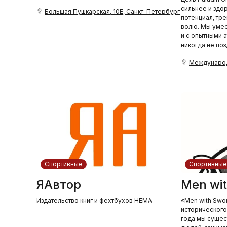
сильнее и здо
Большая Пушкарская, 10Е, Санкт-Петербург
потенциал, тре
волю. Мы умеем
и с опытными 
никогда не поз
Международ
Спортивные
Спортивные
ЯАвтор
Men wi
Издательство книг и фехтбухов HEMA
«Men with Swo
исторического
года мы сущес