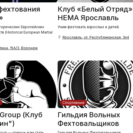
фехтования
Клуб «Белый Отряд»
»
HEMA Ярославль
торических Европейских
Учим фехтовать взрослых и детей.
в (Historical European Martial
Ярославль, ул. Республиканская, 3к4
ица, 15А/3, Воронеж
Спортивные
 Group (Клуб
Гильдия Вольных
ин")
Фехтовальщиков
roup — помочь вам стать
Гильдия Вольных Фехтовальщиков