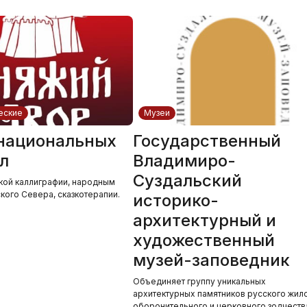
еские
Музеи
национальных
Государственный
л
Владимиро-
Суздальский
кой каллиграфии, народным
кого Севера, сказкотерапии.
историко-
архитектурный и
художественный
музей-заповедник
Объединяет группу уникальных
архитектурных памятников русского жило
оборонительного и церковного зодчеств