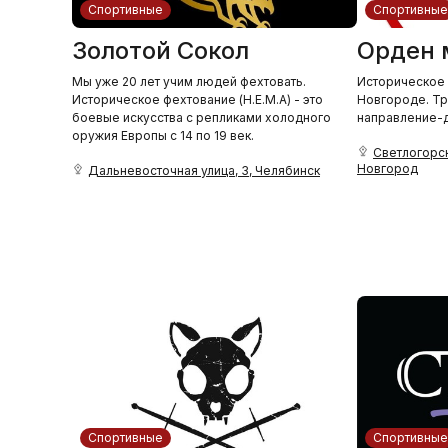
Спортивные
Спортивные
Золотой Сокол
Орден 
Мы уже 20 лет учим людей фехтовать.
Историческое
Историческое фехтование (H.E.M.A) - это
Новгороде. Тр
боевые искусства с репликами холодного
направление-д
оружия Европы с 14 по 19 век.
Светлогорск
Новгород
Дальневосточная улица, 3, Челябинск
Спортивные
Спортивные