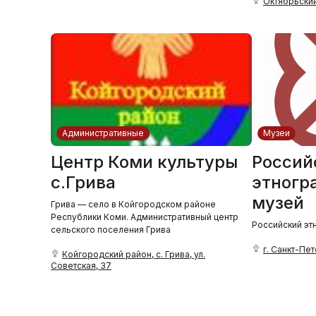
Октябрьский
Административные
Музеи
Центр Коми культуры
Россий
с.Грива
этногр
музей
Грива — село в Койгородском районе
Республики Коми. Административный центр
Российский эт
сельского поселения Грива
г. Санкт-Пет
Койгородский район, с. Грива, ул.
Советская, 37