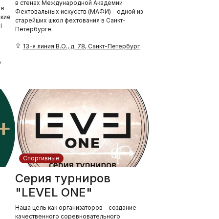
в стенах Международной Академии
 в
Фехтовальных искусств (МАФИ) - одной из
ские
старейших школ фехтования в Санкт-
l
Петербурге.⠀
13-я линия В.О., д. 78, Санкт-Петербург
,
Спортивные
Серия турниров
"LEVEL ONE"
Наша цель как организаторов - создание
качественного соревновательного