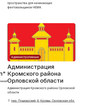
пространства для начинающих
фехтовальщиков HEMA.
Административные
Администрация
п"
Кромского района
Орловской области
енная
Администрация Кромского района Орловской
области
пер. Пушкарский, 6, Кромы, Орловская обл.