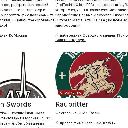
ровее, раскрыть внутренний
(FreiFechterGilde, FFG) - спортивный клуб,
нировать тело, характер и
котором изучают и практикуют Историче
 работать как с новичками, так
Европейские Боевые Искусства (Historica
атлетами. Начать тренироваться
European Martial Arts, Н.Е.М.А.) во всём их
дно!
многообразии.
ная 15, Москва
набережная Обводного канала, 136к1Б
Санкт-Петербург
Спортивные
th Swords
Raubritter
rds» — крупнейшая школа
Фехтование HEMA Казань
 фехтования в Москве. С 2015
проспект Ямашева, 115А, Казань
твуем, чтобы объединить